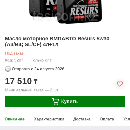
Масло моторное ВМПАВТО Resurs 5w30
(A3/B4; SL/CF) 4л+1л
Под заказ
Код: 9287
Только опт
Отправка с
24 августа 2026
17 510
₸
Минимальный заказ — 2 шт.
Купить
Описание
Характеристики
Доставка
Оплата
Усл