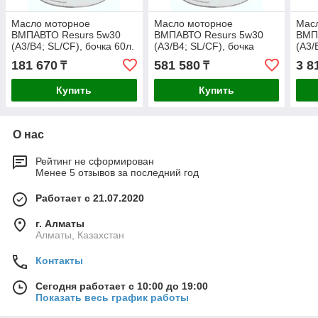
Масло моторное
Масло моторное
Мас
ВМПАВТО Resurs 5w30
ВМПАВТО Resurs 5w30
ВМП
(A3/B4; SL/CF), бочка 60л.
(A3/B4; SL/CF), бочка
(A3/
200л.
1л.
181 670
581 580
3 8
₸
₸
Купить
Купить
О нас
Рейтинг не сформирован
Менее 5 отзывов за последний год
Работает с 21.07.2020
г. Алматы
Алматы, Казахстан
Контакты
Сегодня работает с 10:00 до 19:00
Показать весь график работы