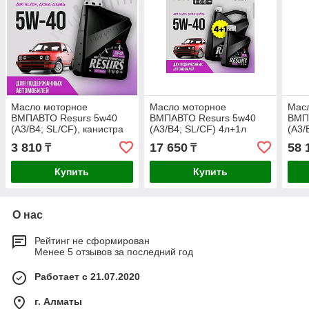
Масло моторное
Масло моторное
Мас
ВМПАВТО Resurs 5w40
ВМПАВТО Resurs 5w40
ВМП
(A3/B4; SL/CF), канистра
(A3/B4; SL/CF) 4л+1л
(A3/
1л.
20л.
3 810
17 650
58 
₸
₸
Купить
Купить
О нас
Рейтинг не сформирован
Менее 5 отзывов за последний год
Работает с 21.07.2020
г. Алматы