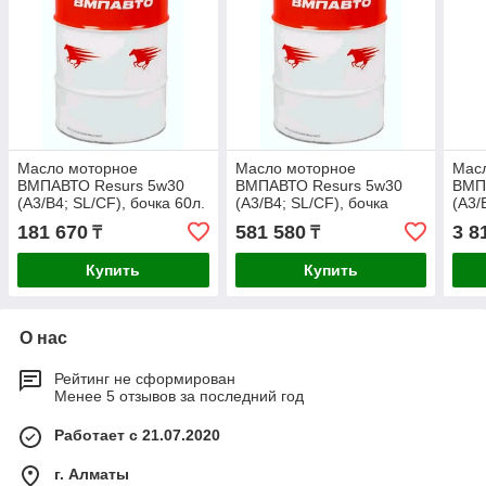
Масло моторное
Масло моторное
Мас
ВМПАВТО Resurs 5w30
ВМПАВТО Resurs 5w30
ВМП
(A3/B4; SL/CF), бочка 60л.
(A3/B4; SL/CF), бочка
(A3/
200л.
1л.
181 670
581 580
3 8
₸
₸
Купить
Купить
О нас
Рейтинг не сформирован
Менее 5 отзывов за последний год
Работает с 21.07.2020
г. Алматы