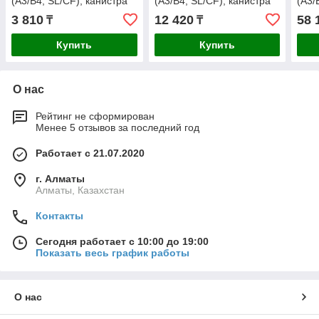
(A3/B4; SL/CF), канистра
(A3/B4; SL/CF), канистра
(A3/
1л.
4л.
20л.
3 810
12 420
58 
₸
₸
Купить
Купить
О нас
Рейтинг не сформирован
Менее 5 отзывов за последний год
Работает с 21.07.2020
г. Алматы
Алматы, Казахстан
Контакты
Сегодня работает с 10:00 до 19:00
Показать весь график работы
О нас