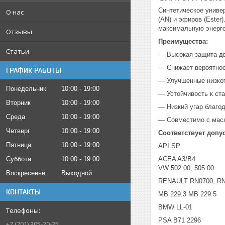
Синтетическое униве
О нас
(AN) и эфиров (Este
максимальную энерго
Отзывы
Преимущества:
Статьи
— Высокая защита дв
— Снижает вероятнос
ГРАФИК РАБОТЫ
— Улучшенные низкот
Понедельник
10:00
19:00
— Устойчивость к ст
Вторник
10:00
19:00
— Низкий угар благо
Среда
10:00
19:00
— Совместимо с масл
Четверг
10:00
19:00
Соответствует допу
Пятница
10:00
19:00
API SP
Суббота
10:00
19:00
ACEA A3/B4
VW 502.00, 505.00
Воскресенье
Выходной
RENAULT RN0700, R
КОНТАКТЫ
MB 229.3 MB 229.5
BMW LL-01
PSA B71 2296
+7 (701) 305-20-35