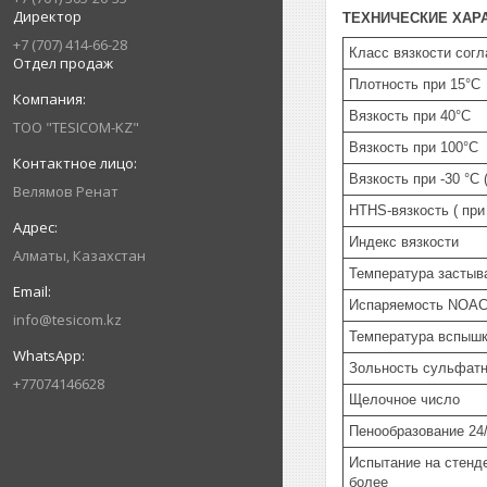
Директор
ТЕХНИЧЕСКИЕ ХАР
+7 (707) 414-66-28
Класс вязкости сог
Отдел продаж
Плотность при 15°C
Вязкость при 40°C
ТОО "TESICOM-KZ"
Вязкость при 100°C
Вязкость при -30 °C
Велямов Ренат
HTHS-вязкость ( при
Индекс вязкости
Алматы, Казахстан
Температура застыв
Испаряемость NOA
info@tesicom.kz
Температура вспыш
Зольность сульфат
+77074146628
Щелочное число
Пенообразование 24/
Испытание на стенде
более