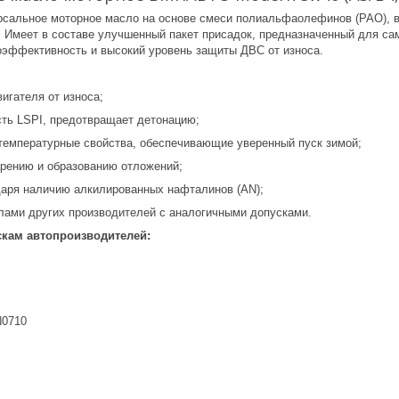
рсальное моторное масло на основе смеси полиальфаолефинов (PAO), 
r). Имеет в составе улучшенный пакет присадок, предназначенный для 
эффективность и высокий уровень защиты ДВС от износа.
игателя от износа;
ть LSPI, предотвращает детонацию;
емпературные свойства, обеспечивающие уверенный пуск зимой;
арению и образованию отложений;
даря наличию алкилированных нафталинов (AN);
ами других производителей с аналогичными допусками.
скам автопроизводителей:
N0710