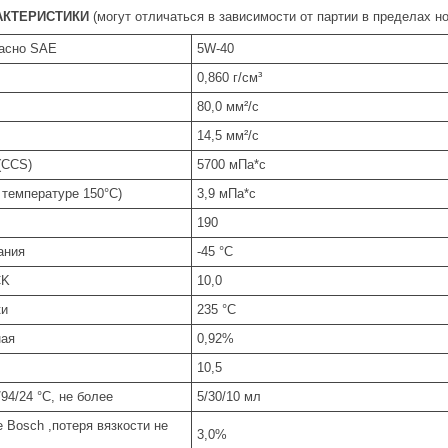
АКТЕРИСТИКИ
(могут отличаться в зависимости от партии в пределах
ласно SAE
5W-40
0,860 г/см³
80,0 мм²/с
14,5 мм²/с
 (CCS)
5700 мПа*с
 температуре 150°C)
3,9 мПа*с
190
ания
-45 °C
CK
10,0
ки
235 °C
ная
0,92%
10,5
94/24 °С, не более
5/30/10 мл
 Bosch ,потеря вязкости не
3,0%