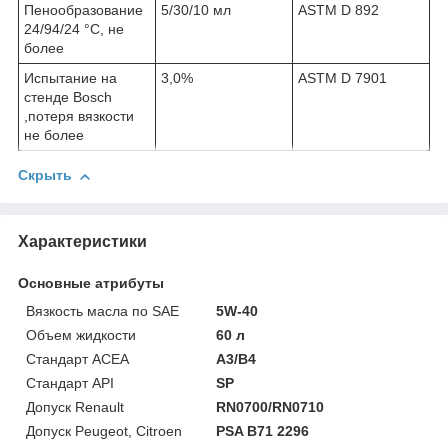
Пенообразование
5/30/10 мл
ASTM D 892
24/94/24 °С, не
более
Испытание на
3,0%
ASTM D 7901
стенде Bosch
,потеря вязкости
не более
Скрыть
Характеристики
Основные атрибуты
Вязкость масла по SAE
5W-40
Объем жидкости
60 л
Стандарт ACEA
A3/B4
Стандарт API
SP
Допуск Renault
RN0700/RN0710
Допуск Peugeot, Citroen
PSA B71 2296