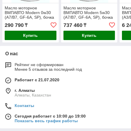
Масло моторное
Масло моторное
Мас
ВМПАВТО Modern 0w30
ВМПАВТО Modern 5w30
ВМП
(А7/B7, GF-6A, SP), бочка
(A7/B7, GF-6A, SP), бочка
(A3/
60л.
200л.
290 790
737 460
6 2
₸
₸
Купить
Купить
О нас
Рейтинг не сформирован
Менее 5 отзывов за последний год
Работает с 21.07.2020
г. Алматы
Алматы, Казахстан
Контакты
Сегодня работает с 10:00 до 19:00
Показать весь график работы