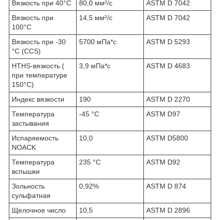
Вязкость при 40°C
80,0 мм²/с
ASTM D 7042
Вязкость при
14,5 мм²/с
ASTM D 7042
100°C
Вязкость при -30
5700 мПа*с
ASTM D 5293
°C (CCS)
HTHS-вязкость (
3,9 мПа*с
ASTM D 4683
при температуре
150°C)
Индекс вязкости
190
ASTM D 2270
Температура
-45 °C
ASTM D97
застывания
Испаряемость
10,0
ASTM D5800
NOACK
Температура
235 °C
ASTM D92
вспышки
Зольность
0,92%
ASTM D 874
сульфатная
Щелочное число
10,5
ASTM D 2896