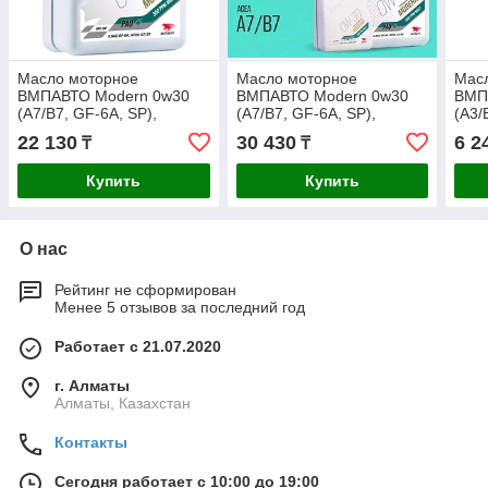
Масло моторное
Масло моторное
Мас
ВМПАВТО Modern 0w30
ВМПАВТО Modern 0w30
ВМП
(A7/B7, GF-6A, SP),
(A7/B7, GF-6A, SP),
(A3/
канистра 4л.
канистра 4+1л.
22 130
30 430
6 2
₸
₸
Купить
Купить
О нас
Рейтинг не сформирован
Менее 5 отзывов за последний год
Работает с 21.07.2020
г. Алматы
Алматы, Казахстан
Контакты
Сегодня работает с 10:00 до 19:00