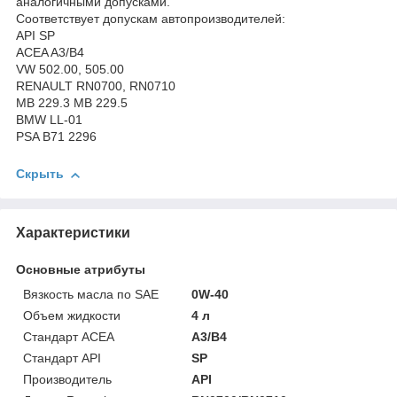
аналогичными допусками.
Соответствует допускам автопроизводителей:
API SP
ACEA A3/B4
VW 502.00, 505.00
RENAULT RN0700, RN0710
MB 229.3 MB 229.5
BMW LL-01
PSA B71 2296
Скрыть
Характеристики
Основные атрибуты
Вязкость масла по SAE
0W-40
Объем жидкости
4 л
Стандарт ACEA
A3/B4
Стандарт API
SP
Производитель
API