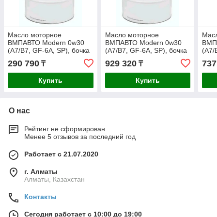
Масло моторное
Масло моторное
Мас
ВМПАВТО Modern 0w30
ВМПАВТО Modern 0w30
ВМП
(А7/B7, GF-6A, SP), бочка
(А7/B7, GF-6A, SP), бочка
(A7/
60л.
200л.
200л
290 790
929 320
737
₸
₸
Купить
Купить
О нас
Рейтинг не сформирован
Менее 5 отзывов за последний год
Работает с 21.07.2020
г. Алматы
Алматы, Казахстан
Контакты
Сегодня работает с 10:00 до 19:00