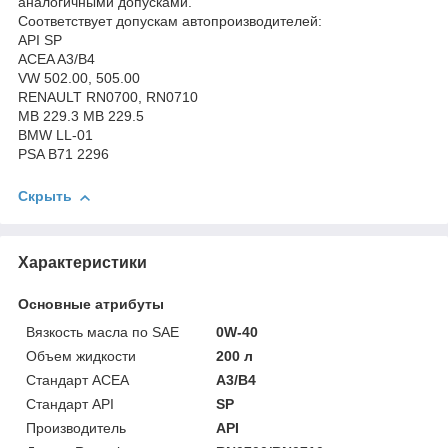
аналогичными допусками.
Соответствует допускам автопроизводителей:
API SP
ACEA A3/B4
VW 502.00, 505.00
RENAULT RN0700, RN0710
MB 229.3 MB 229.5
BMW LL-01
PSA B71 2296
Скрыть
Характеристики
Основные атрибуты
Вязкость масла по SAE
0W-40
Объем жидкости
200 л
Стандарт ACEA
A3/B4
Стандарт API
SP
Производитель
API