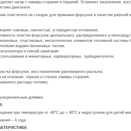
 удаляет нагар с камеры сгорания и поршней. Устраняет загрязнения, в
стики двигателя.
ние очистителя на стендах для промывки форсунок в качестве рабочей ж
воряет лаковые, смолистые, углеродистые отложения;
ивность очистки форсунок центрального, распределенного и непосредст
резиновых, пластиковых, металлических элементов топливной системы 
любыми видами бензиновых топлив;
катализатора и свечей зажигания
спользования в инжекторных, карбюраторных, турбодвигателях.
чистка форсунок, восстановление равномерного распыла;
 на клапанах, поршне и стенках камеры сгорания;
ышенного расхода топлива;
ункциональные добавки.
Я:
щении при температуре от -40°С до + 40°С в недоступном для детей ме
нения – 4 года.
АКТЕРИСТИКИ: