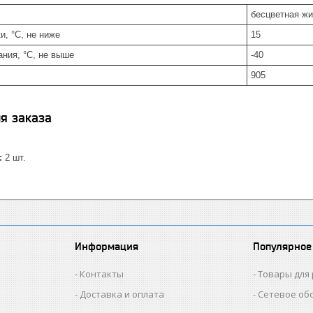
бесцветная жи
, °С, не ниже
15
ния, °С, не выше
-40
905
я заказа
:
2 шт.
Информация
Популярное
Контакты
Товары для
Доставка и оплата
Сетевое об