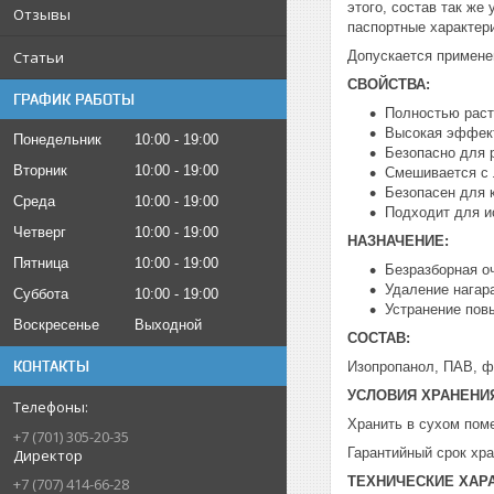
этого, состав так же
Отзывы
паспортные характери
Статьи
Допускается примене
СВОЙСТВА:
ГРАФИК РАБОТЫ
Полностью раст
Высокая эффект
Понедельник
10:00
19:00
Безопасно для 
Вторник
10:00
19:00
Смешивается с 
Безопасен для 
Среда
10:00
19:00
Подходит для и
Четверг
10:00
19:00
НАЗНАЧЕНИЕ:
Пятница
10:00
19:00
Безразборная о
Удаление нагара
Суббота
10:00
19:00
Устранение пов
Воскресенье
Выходной
СОСТАВ:
КОНТАКТЫ
Изопропанол, ПАВ, ф
УСЛОВИЯ ХРАНЕНИ
Хранить в сухом поме
+7 (701) 305-20-35
Гарантийный срок хра
Директор
ТЕХНИЧЕСКИЕ ХАР
+7 (707) 414-66-28