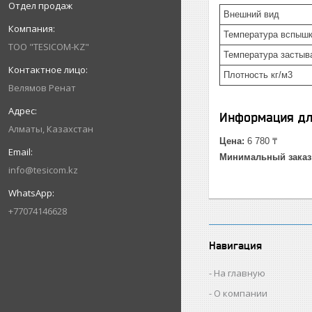
Отдел продаж
Внешний вид
Температура вспышки
ТОО "TESICOM-KZ"
Температура застыва
Плотность кг/м3
Велямов Ренат
Информация дл
Алматы, Казахстан
Цена:
6 780 ₸
Минимальный заказ
info@tesicom.kz
+77074146628
Навигация
На главную
О компании