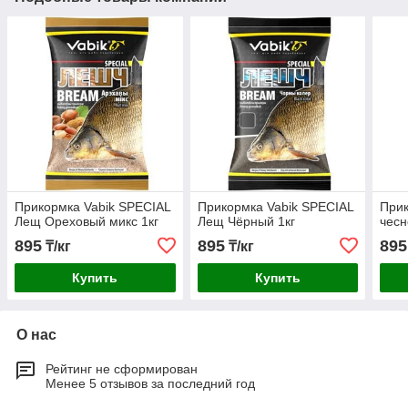
Прикормка Vabik SPECIAL
Прикормка Vabik SPECIAL
Прик
Лещ Ореховый микс 1кг
Лещ Чёрный 1кг
чесн
895
895
895
₸/кг
₸/кг
Купить
Купить
О нас
Рейтинг не сформирован
Менее 5 отзывов за последний год