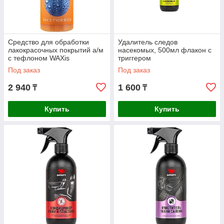
Средство для обработки
Удалитель следов
лакокрасочных покрытий а/м
насекомых, 500мл флакон с
с тефлоном WAXis
триггером
Professional, 1л флакон
Под заказ
Под заказ
2 940
1 600
₸
₸
Купить
Купить