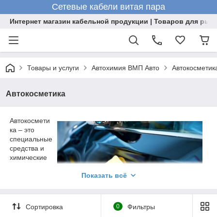
Сетевые кабели витая пара
Интернет магазин кабельной продукции | Товаров для рыб
Товары и услуги
Автохимия ВМП Авто
Автокосметик
Автокосметика
Автокосмети
ка – это
специальные
средства и
химические
соединения,
Показать всё
которые
предназначе
ны для
ухода,
Сортировка
0
Фильтры
защиты и